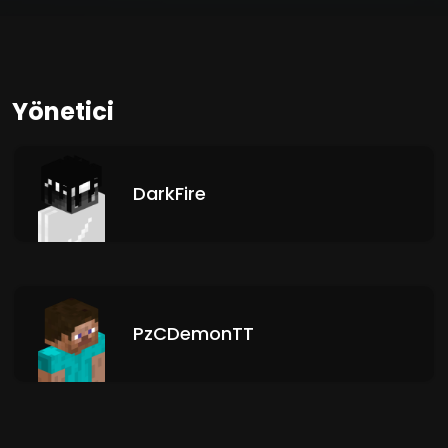
Yönetici
DarkFire
PzCDemonTT