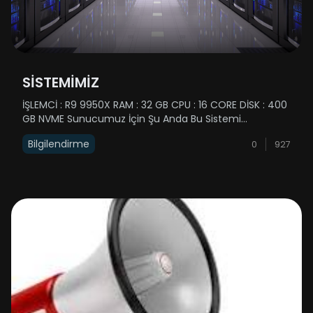
SİSTEMİMİZ
İŞLEMCİ : R9 9950X RAM : 32 GB CPU : 16 CORE DİSK : 400
GB NVME Sunucumuz İçin Şu Anda Bu Sistemi
Kullanmaktayız Ancak Zaman İlerledikçe Siz
Bilgilendirme
0
927
Dostlarımızın Sunucumuzda OynamasıylaBeraber
Sunucu Sistemimizde Yükselecektir ......