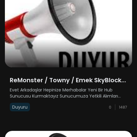
ReMonster / Towny / Emek SkyBlock /
Yetkili Alımı
Evet Arkadaşlar Hepinize Merhabalar Yeni Bir Hub
Sunucusu Kurmaktayız Sunucumuza Yetkili Alımları
Olacaktır / Towny - Emek SkyBlock / Sunucularımıza
Duyuru
0
1487
Rehber Ve Moderatör Alımları Olacaktır Discord
Adresimiz Üzerinden Başvuru Yapabilirsiniz H......