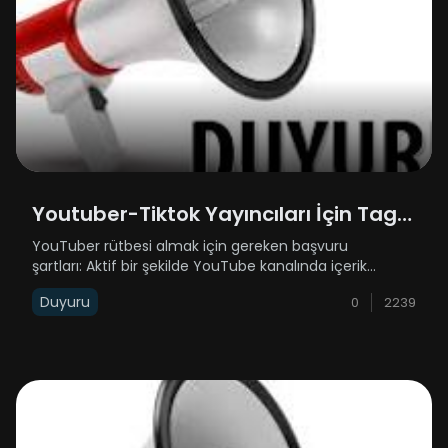
Youtuber-Tiktok Yayıncıları İçin Tag
İsteyenlere Duyuru
YouTuber rütbesi almak için gereken başvuru
şartları: Aktif bir şekilde YouTube kanalında içerik
üretiyor olman gerekiyor.5.000 aboneye sahip olman
Duyuru
0
2239
gerekiyor.5.000 abonenin yanında attığın her bir
videonun da ortalama 2.500 görüntülenm......