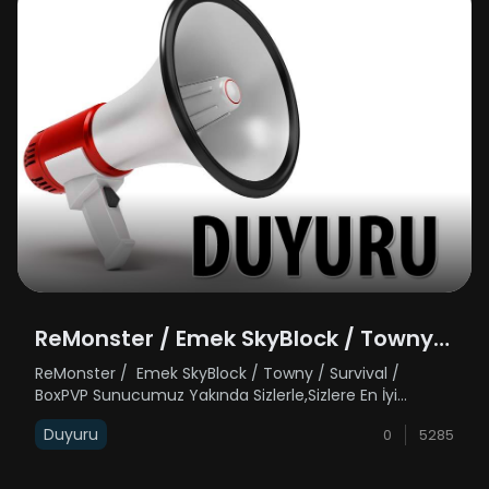
ReMonster / Emek SkyBlock / Towny /
Survival / BoxPVP
ReMonster / Emek SkyBlock / Towny / Survival /
BoxPVP Sunucumuz Yakında Sizlerle,Sizlere En İyi
Hizmeti Verebilmek Adına Elimizden Gelen En İyi
Duyuru
0
5285
Sistemlerle Birlikte Güçlü Makinelerle
Karşınızdayız Sizlerle Birlikte Oynamak İçin S......