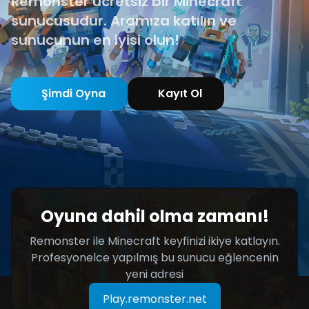
Remonster ücretsiz bir Minecraft
sunucusudur. Aramıza katılın ve
sunucunun en iyisi olun!
Şimdi Oyna
Kayıt Ol
Oyuna dahil olma zamanı!
Remonster ile Minecraft keyfinizi ikiye katlayın.
Profesyonelce yapılmış bu sunucu eğlencenin
yeni adresi
Play.remonster.net