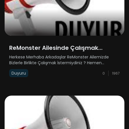
ReMonster Ailesinde Çalışmak
İstermiydiniz ?
Herkese Merhaba Arkadaşlar ReMonster Ailemizde
Bizlerle Birlikte Çalışmak İstermiydiniz ? Hemen
Başvurun Rehber Alımlarımız Bulunmaktadır Emek
Duyuru
0
1967
SkyBlockta Bizlerle Birlikte Çalışacak Rehber Arkadaşlar
Arıyoruz Hemen Başvurun !!! https:/......